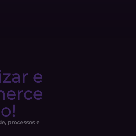
ar e 
erce 
o!
e, processos e 