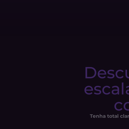
Descu
escal
c
Tenha total cla