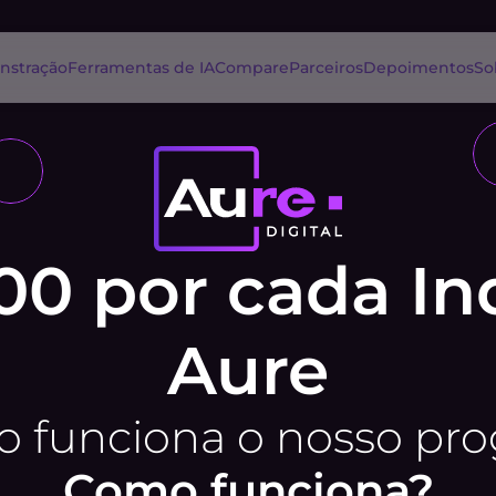
stração
Ferramentas de IA
Compare
Parceiros
Depoimentos
So
0 por cada Ind
Aure
 funciona o nosso pro
Como funciona?