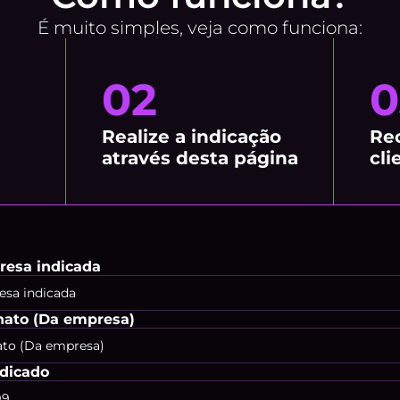
É muito simples, veja como funciona:
02
0
Realize a indicação 
Re
através desta página
cli
esa indicada
nato (Da empresa)
ndicado