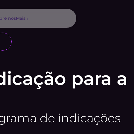
bre nós
Mais 
▼
icação para a 
grama de indicações